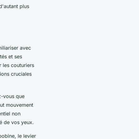
d'autant plus
liariser avec
tés et ses
 les couturiers
ions cruciales
ez-vous que
tout mouvement
entiel non
té de vos yeux.
obine, le levier