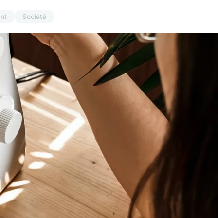
nt
Société