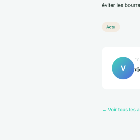
éviter les bourr
Actu
EC
V
vi
← Voir tous les a