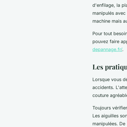
d'enfilage, la p
manipulés avec 
machine mais au
Pour tout besoi
pouvez faire ap
depannage.fr/
.
Les pratiqu
Lorsque vous déb
accidents. L'att
couture agréable
Toujours vérifie
Les aiguilles so
manipulées. De p