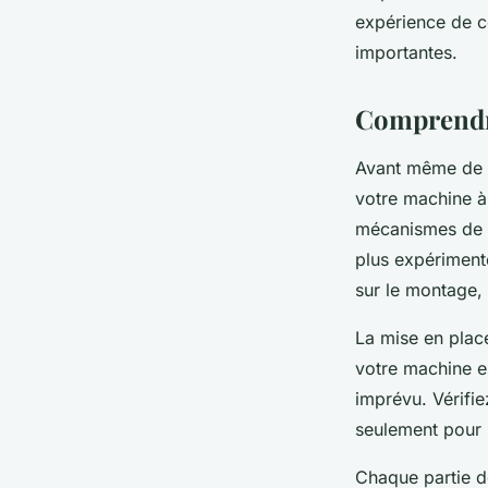
violette
•
30 janvier 2024
•
2 min de lecture
expérience de c
importantes.
Comprendr
Avant même de p
votre machine à
mécanismes de sé
plus expériment
sur le montage, 
La mise en plac
votre machine e
imprévu. Vérifie
seulement pour l
Chaque partie de