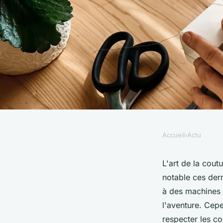
Accueil
›
Actu
ACTU
Débuter avec une ma
L'art de la cout
notable ces dern
quels sont les consi
à des machines 
l'aventure. Cep
respecter les co