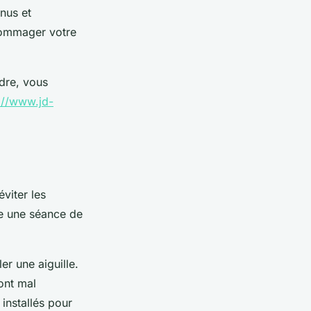
nnus et
dommager votre
dre, vous
://www.jd-
viter les
tre une séance de
er une aiguille.
sont mal
installés pour