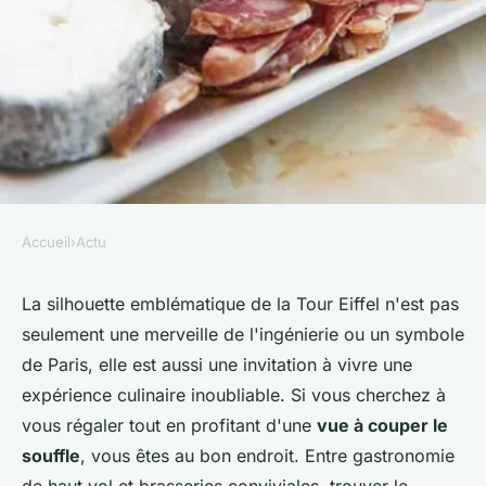
Accueil
›
Actu
ACTU
Recherchez votre restaurant
La silhouette emblématique de la Tour Eiffel n'est pas
seulement une merveille de l'ingénierie ou un symbole
près de la Tour Eiffel.
de Paris, elle est aussi une invitation à vivre une
expérience culinaire inoubliable. Si vous cherchez à
violette
•
19 janvier 2024
•
2 min de lecture
vous régaler tout en profitant d'une
vue à couper le
souffle
, vous êtes au bon endroit. Entre gastronomie