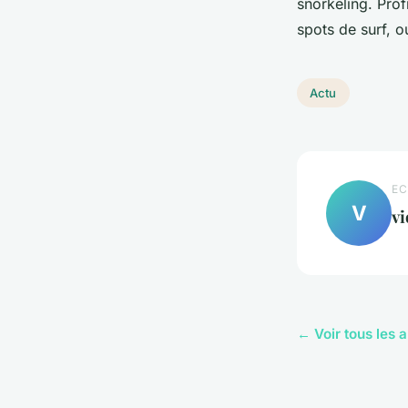
snorkeling. Pro
spots de surf, o
Actu
EC
V
vi
← Voir tous les a