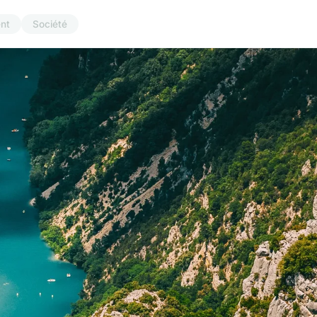
nt
Société