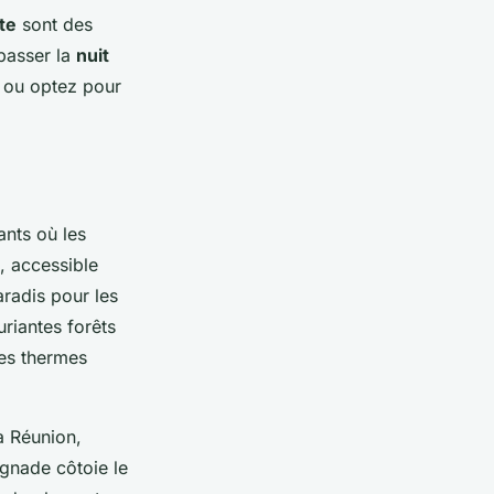
te
sont des
 passer la
nuit
, ou optez pour
ants où les
, accessible
aradis pour les
uriantes forêts
es thermes
La Réunion,
gnade côtoie le