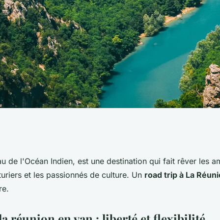
on : Itinéraires et
u de l'Océan Indien, est une destination qui fait rêver les 
turiers et les passionnés de culture. Un
road trip à La Réun
venture en van
re.
a réunion en van : liberté et flexibilité