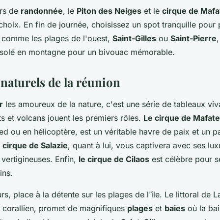
urs de
randonnée
, le
Piton des Neiges
et le
cirque de Mafa
choix. En fin de journée, choisissez un spot tranquille pour
s, comme les plages de l'ouest,
Saint-Gilles
ou
Saint-Pierre
 isolé en montagne pour un bivouac mémorable.
 naturels de la réunion
r
les amoureux de la nature, c'est une série de tableaux viv
s et volcans jouent les premiers rôles.
Le cirque de Mafate
d ou en hélicoptère, est un véritable havre de paix et un p
 cirque de Salazie
, quant à lui, vous captivera avec ses lux
vertigineuses. Enfin,
le cirque de Cilaos
est célèbre pour s
ins.
s, place à la détente sur les plages de l'île. Le littoral de 
f corallien, promet de magnifiques
plages
et
baies
où la bai