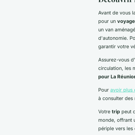
Avant de vous l
violette
•
11 décembre 2023
•
2 min de lecture
pour un
voyage
un van aménagé,
d'autonomie. Pou
garantir votre v
Assurez-vous d'
circulation, les
pour La Réunio
Pour
avoir plus
à consulter des 
Votre
trip
peut d
monde, offrant 
périple vers les