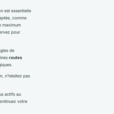
n est essentielle
aptée, comme
 un maximum
servez pour
ègles de
aines
routes
giques.
n, n'hésitez pas
us actifs au
ontinuez votre