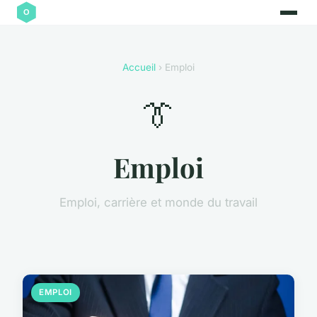
Accueil
› Emploi
👔
Emploi
Emploi, carrière et monde du travail
EMPLOI