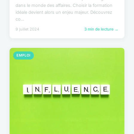
dans le monde des affaires. Choisir la formation
idéale devient alors un enjeu majeur. Découvrez
co...
9 juillet 2024
3 min de lecture →
EMPLOI