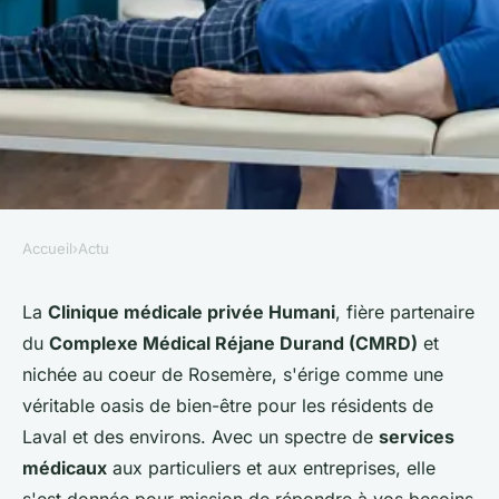
Accueil
›
Actu
ACTU
La Clinique de Rosemère
La
Clinique médicale privée Humani
, fière partenaire
du
Complexe Médical Réjane Durand (CMRD)
et
offre-t-elle des services
nichée au coeur de Rosemère, s'érige comme une
d'orthopédie ?
véritable oasis de bien-être pour les résidents de
Laval et des environs. Avec un spectre de
services
violette
•
13 mai 2024
•
2 min de lecture
médicaux
aux particuliers et aux entreprises, elle