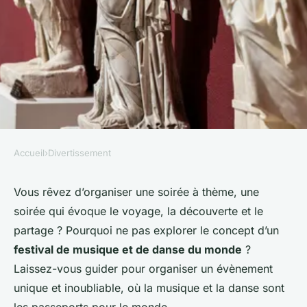
Accueil
›
Divertissement
DIVERTISSEMENT
Comment organiser une
Vous rêvez d’organiser une soirée à thème, une
soirée qui évoque le voyage, la découverte et le
soirée de découverte des
partage ? Pourquoi ne pas explorer le concept d’un
cultures du monde à travers la
festival de musique et de danse du monde
?
musique et la danse ?
Laissez-vous guider pour organiser un évènement
unique et inoubliable, où la musique et la danse sont
violette
•
18 février 2024
•
6 min de lecture