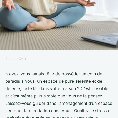
Accueil
›
Actu
ACTU
Comment créer un espace zen
N’avez-vous jamais rêvé de posséder un coin de
paradis à vous, un espace de pure sérénité et de
pour la méditation dans un
détente, juste là, dans votre maison ? C’est possible,
coin de votre maison ?
et c’est même plus simple que vous ne le pensez.
Laissez-vous guider dans l’aménagement d’un espace
violette
•
7 mars 2024
•
6 min de lecture
zen pour la méditation chez vous. Oubliez le stress et