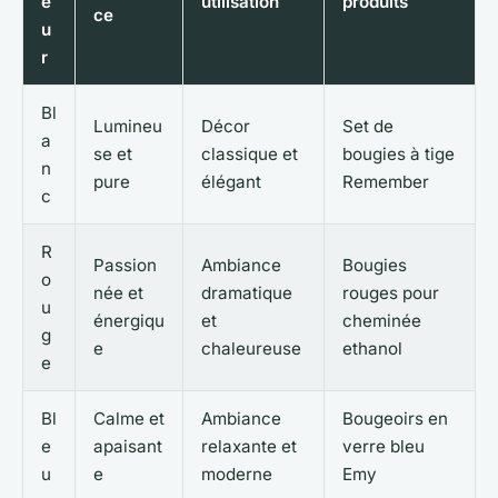
e
utilisation
produits
ce
u
r
Bl
Lumineu
Décor
Set de
a
se et
classique et
bougies à tige
n
pure
élégant
Remember
c
R
Passion
Ambiance
Bougies
o
née et
dramatique
rouges pour
u
énergiqu
et
cheminée
g
e
chaleureuse
ethanol
e
Bl
Calme et
Ambiance
Bougeoirs en
e
apaisant
relaxante et
verre bleu
u
e
moderne
Emy