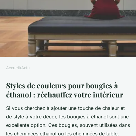
Accueil
›
Actu
ACTU
Styles de couleurs pour bougies à
Styles de couleurs pour
éthanol : réchauffez votre intérieur
bougies à éthanol : réchauffez
votre intérieur
Si vous cherchez à ajouter une touche de chaleur et
de style à votre décor, les bougies à éthanol sont une
violette
•
21 janvier 2025
•
5 min de lecture
excellente option. Ces bougies, souvent utilisées dans
les cheminées ethanol ou les cheminées de table,