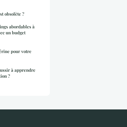
t obsolète ?
ngs abordables à
ec un budget
érine pour votre
éussir à apprendre
tion ?