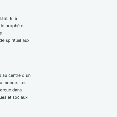
lam. Elle
 le prophète
e
e spirituel aux
s au centre d'un
 du monde. Les
 perçue dans
ues et sociaux