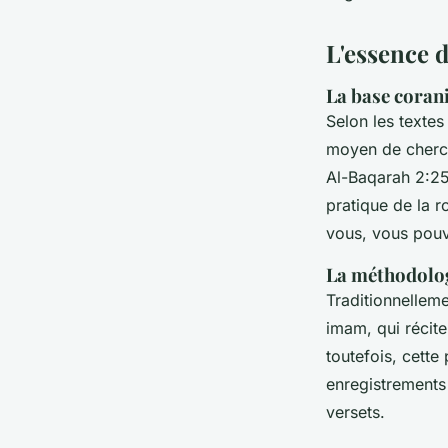
L'essence d
violette
•
19 janvier 2024
•
2 min de lecture
La base coran
Selon les textes
moyen de cherch
Al-Baqarah 2:25
pratique de la r
vous, vous pou
La méthodolog
Traditionnelleme
imam, qui récit
toutefois, cette
enregistrements
versets.