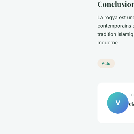
Conclusion 
La roqya est une 
contemporains de
tradition islami
moderne.
Actu
EC
V
vi