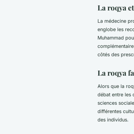
La roqya e
La médecine pro
englobe les rec
Muhammad pour 
complémentaire 
côtés des presc
La roqya fa
Alors que la roq
débat entre les 
sciences sociale
différentes cult
des individus.