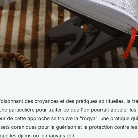
 la roqya pour
isonnant des croyances et des pratiques spirituelles, la tra
he particulière pour traiter ce que l'on pourrait appeler les
ituels selon la
ur de cette approche se trouve la "roqya", une pratique qui
rsets coraniques pour la guérison et la protection contre les
?
 que les djinns ou le mauvais œil.