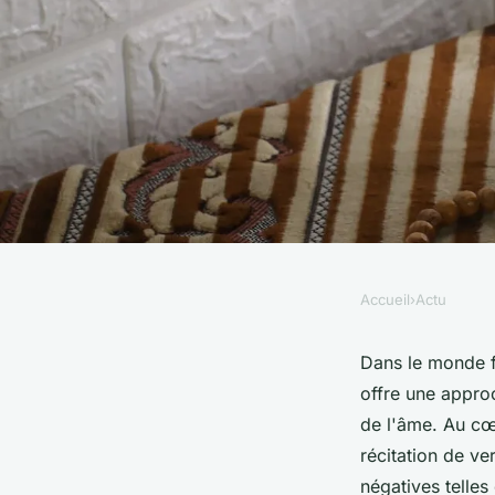
Accueil
›
Actu
ACTU
Comment fonctionne
Dans le monde fo
offre une approc
traiter les maux spir
de l'âme. Au cœ
récitation de ve
tradition islamique
négatives telles