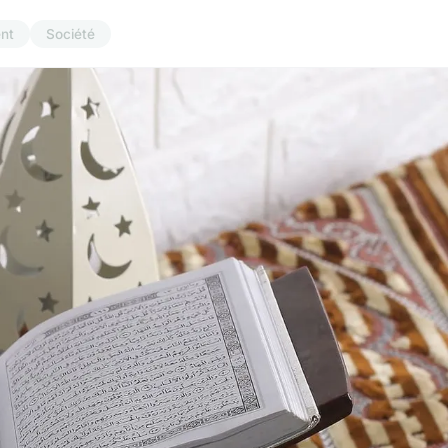
nt
Société