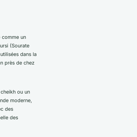
rée comme un
ursi (Sourate
tilisées dans la
un près de chez
n cheikh ou un
monde moderne,
ec des
elle des