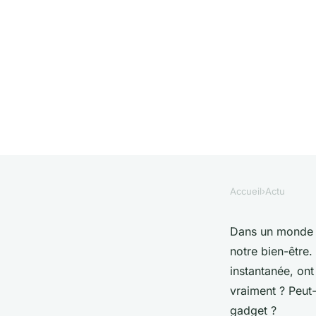
Accueil
›
Actu
ACTU
Cube anti stress : 
Dans un monde o
notre bien-être.
toute simplicité
instantanée, ont
vraiment ? Peut-
gadget ?