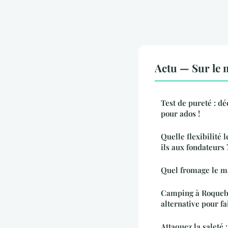
Actu — Sur le 
Test de pureté : d
pour ados !
Quelle flexibilité 
ils aux fondateurs 
Quel fromage le ma
Camping à Roquebr
alternative pour f
Attaquez la saleté 