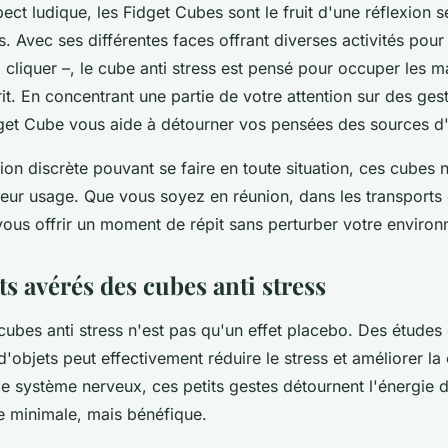
pect ludique, les Fidget Cubes sont le fruit d'une réflexion s
s. Avec ses différentes faces offrant diverses activités pour 
, cliquer –, le cube anti stress est pensé pour occuper les m
rit. En concentrant une partie de votre attention sur des ges
idget Cube vous aide à détourner vos pensées des sources d'
on discrète pouvant se faire en toute situation, ces cubes 
 leur usage. Que vous soyez en réunion, dans les transports
 vous offrir un moment de répit sans perturber votre enviro
ts avérés des cubes anti stress
 cubes anti stress n'est pas qu'un effet placebo. Des étude
d'objets peut effectivement réduire le stress et améliorer la
le système nerveux, ces petits gestes détournent l'énergie 
ue minimale, mais bénéfique.