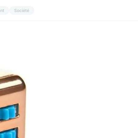
nt
Société