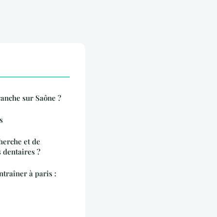
ranche sur Saône ?
s
cherche et de
s dentaires ?
ntraîner à paris :