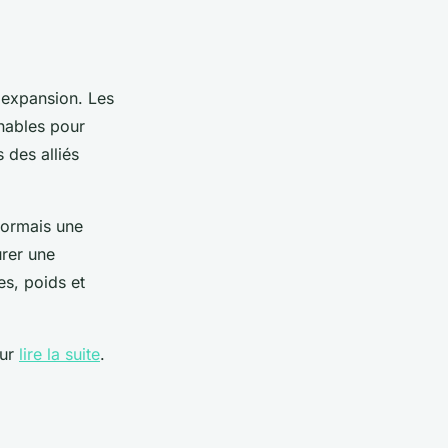
 expansion. Les
nables pour
 des alliés
sormais une
urer une
es, poids et
our
lire la suite
.