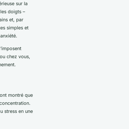
érieuse sur la
les doigts –
ains et, par
tes simples et
anxiété.
n’imposent
 ou chez vous,
nnement.
s ont montré que
 concentration.
du stress en une