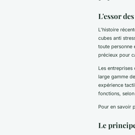
violette
•
18 février 2024
•
2 min de lecture
L'essor des
L'histoire récen
cubes anti stre
toute personne 
précieux pour ca
Les entreprises 
large gamme de 
expérience tacti
fonctions, selon
Pour en savoir pl
Le princip